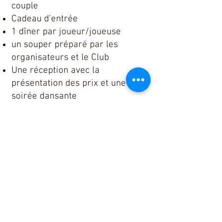
couple
Cadeau d'entrée
1 dîner par joueur/joueuse
un souper préparé par les
organisateurs et le Club
Une réception avec la
présentation des prix et une
soirée dansante
18 trous de golf
Des rondes de pratique seront
disponible le 12 juillet pour les
participantes et participants au
frais de 2 pour 1.
*Date limite pour s'inscrire: 3
0
juin, 2024 (ou jusqu'à ce que le
tournoi soit rempli)
*Les frais d'inscription doivent